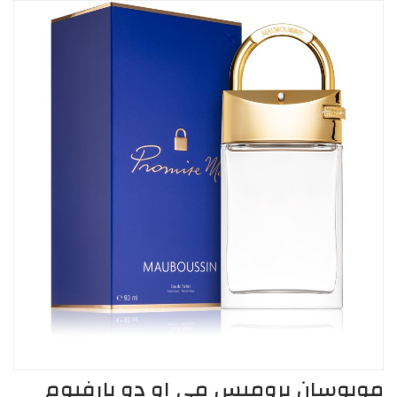
موبوسان بروميس مي او دو بارفيوم