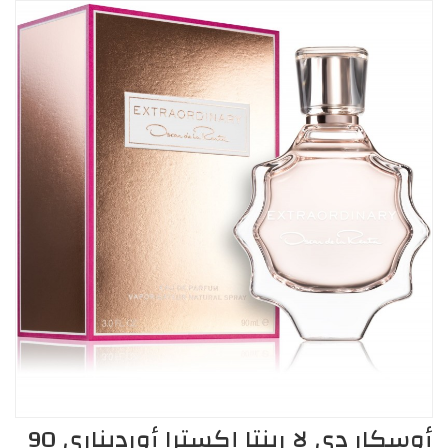
أوسكار دي لا رينتا إكسترا أورديناري 90