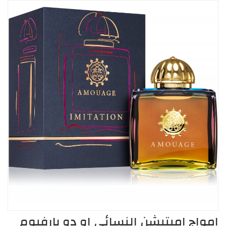
امواج اميتيشن النسائي او دو بارفيوم