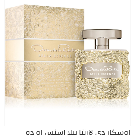
اوسكار دي لارنتا بيلا اسنس او دو