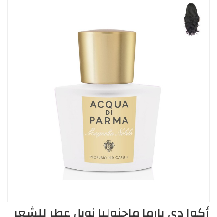
أكوا دي بارما ماجنوليا نوبل عطر للشعر