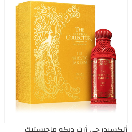
ألكسندر جي أرت ديكو ماجيستيك