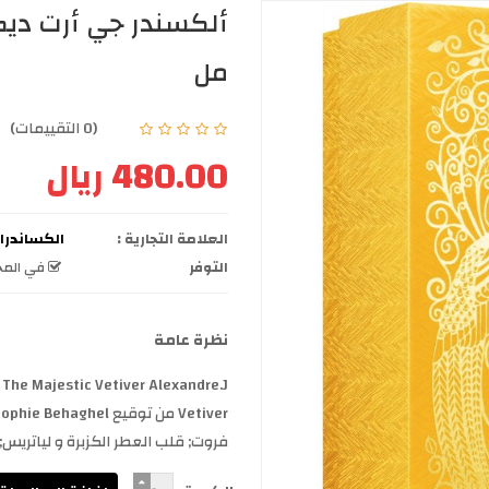
مل
(0 التقييمات)
480.00 ريال
العلامة التجارية :
الكساندرا جيه e J
التوفر
في المخ
نظرة عامة
فروت; قلب العطر الكزبرة و لياتريس;