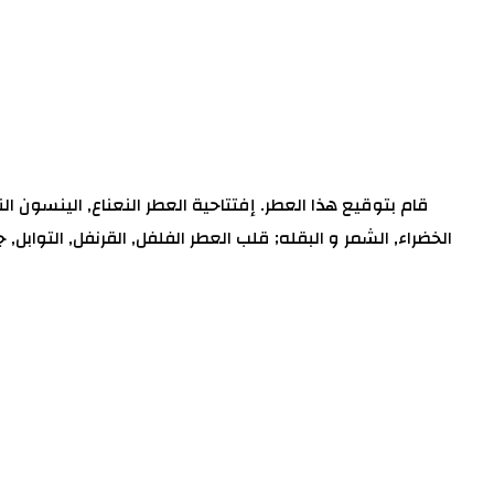
الخضراء, الشمر و البقله; قلب العطر الفلفل, القرنفل, التوابل, جو