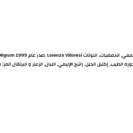
زه الطيب, إكليل الجبل, راتنج الإليمي, اللبان, الزعتر و البرتقال المر