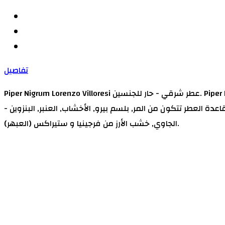
تفاصيل
Piper Nigrum Lorenzo Villoresi عطر شرقي - حار للجنسين. Piper Nigrum صدر عام 1999. Lorenzo Villoresi قام بتوقيع هذا العطر. إفتتاحية العطر النعناع, الينسون النجمي, الحمضيات, النوتات
; قاعدة العطر تتكون من المر, بلسم بيرو, الأخشاب, العنبر, البنزوين -
الجاوي, خشب الأرز من فرجينيا و ستيراكس (العبهر).