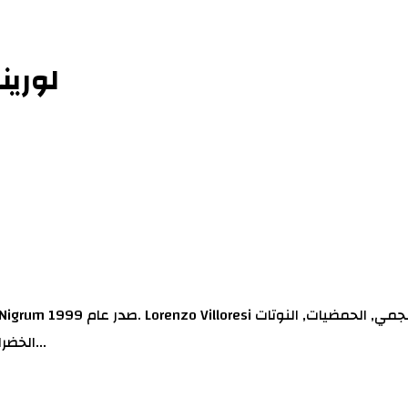
لورينز
الخضراء, الشمر و البقله; قلب العطر الفلفل, القرنفل, التوابل, جوزه الطي...