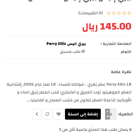
(0 التقييمات)
145.00 ريال
العلامة التجارية :
بيري اليس Perry Ellis
التوفر
طلب مسبق
نظرة عامة
18 Perry Ellis عطر زهري - فواكه للنساء . 18 صدر عام 2006. إفتتاحية
العطر الموهيتو, توت العليق و الكمثري; قلب العطر زنبق الماء و
الأوركيد; قاعدة العطر تتكون من خشب الصندل و الفانيليا....
الكمية:
لا يمكن طلب هذا المنتج بكمية أقل من 5