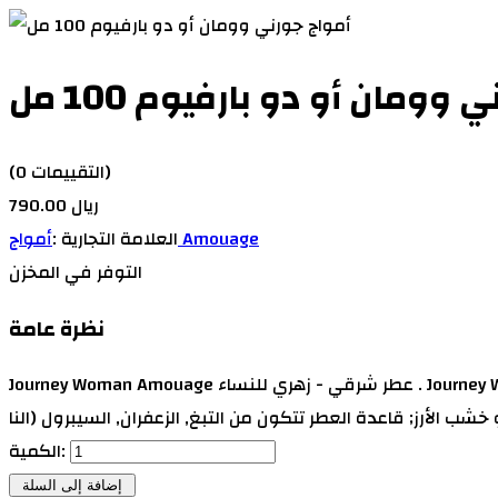
وومان أو دو بارفيوم 100 مل
(0 التقييمات)
790.00 ريال
أمواج Amouage
العلامة التجارية :
التوفر
في المخزن
نظرة عامة
Journey Woman Amouage عطر شرقي - زهري للنساء . Journey Woman تم إصداره عام 2014. مقدمة العطر الأوثامنتوس, المشمش, جوزه الطيب, الياسمين و الهيل; قلب العطر العسل, الميموزا,
الكمية: