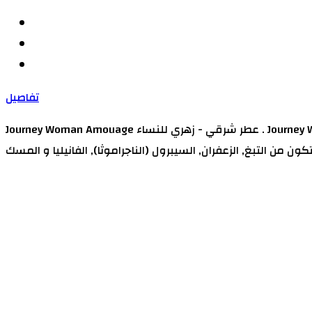
تفاصيل
Journey Woman Amouage عطر شرقي - زهري للنساء . Journey Woman تم إصداره عام 2014. مقدمة العطر الأوثامنتوس, المشمش, جوزه الطيب, الياسمين و الهيل; قلب العطر العسل, الميموزا,