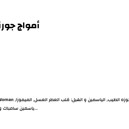
أمواج جورني 
ياسمين سامباك و خشب الأرز; قاعدة العطر تتكون من التبغ, الزعفران, السيبرول (النا...