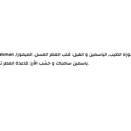
ياسمين سامباك و خشب الأرز; قاعدة العطر تتكون من التبغ, الزعفران, السيبرول (الناجراموثا), الفانيليا و المسك.