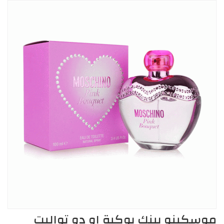
موسكينو بينك بوكية او دو تواليت