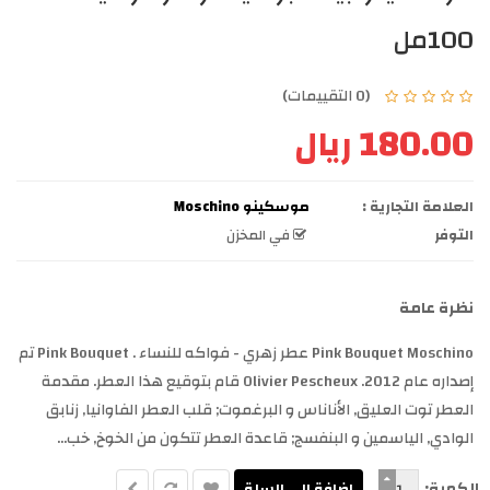
100مل
(0 التقييمات)
180.00 ريال
العلامة التجارية :
موسكينو Moschino
التوفر
في المخزن
نظرة عامة
Pink Bouquet Moschino عطر زهري - فواكه للنساء . Pink Bouquet تم
إصداره عام 2012. Olivier Pescheux قام بتوقيع هذا العطر. مقدمة
العطر توت العليق, الأناناس و البرغموت; قلب العطر الفاوانيا, زنابق
الوادي, الياسمين و البنفسج; قاعدة العطر تتكون من الخوخ, خب...
الكمية: