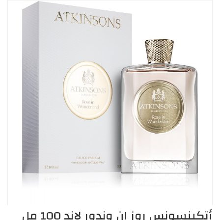
أتكينسونس روز إن وندور لاند 100 مل