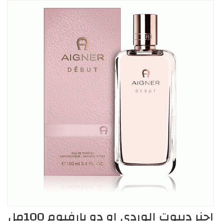
اجنر ديبوت الوردي او دو بارفيوم 100مل