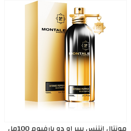
مونتال انتنس بيبر او دو بارفيوم 100مل