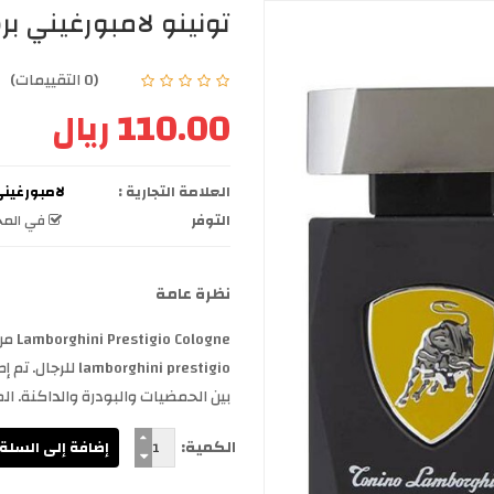
تونينو لامبورغيني برست
(0 التقييمات)
110.00 ريال
العلامة التجارية :
لامبورغيني borghini
التوفر
في المخ
نظرة عامة
بين الحمضيات والبودرة والداكنة. المك
الكمية: