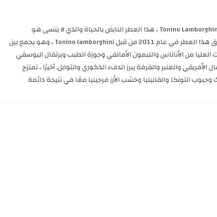
Lamborghini Prestigio Cologne من Tonino Lamborghini ، هذا العطر النابض بالحياة والذي لا ينسى هو
lamborghini prestigio للرجال. تم إطلاق هذا العطر في عام 2011 من قبل Tonino lamborghini ، وهو يجمع بين
 العليا من الأناناس والليمون الأمالفي وجوزة الطيب وبرتقال اليوسفي
 الأفريقي والعنبر والقرفة يبرز الدفء الذكوري والتوابل. أخيرًا ، تمتزج
بوب التونكا والفانيليا وخشب الأرز فرجينيا معًا في نتيجة دائمة