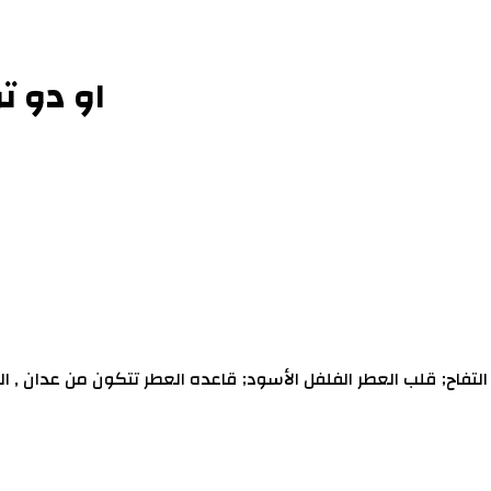
سلفاتور فيرغامو F او