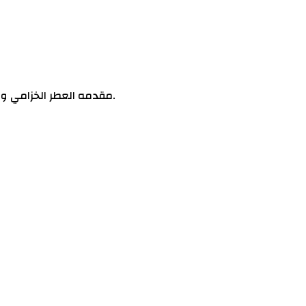
تم إصداره عام 2007. مصمم هذا العطر Olivier Polge. مقدمه العطر الخزامي و التفاح; قلب العطر الفلفل الأسود; قاعده العطر تتكون من عدان , الجلد و العنبر.