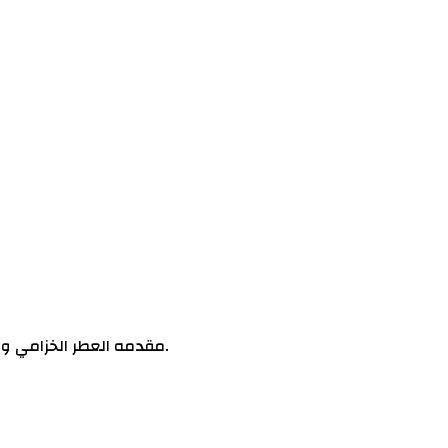
تم إصداره عام 2007. مصمم هذا العطر Olivier Polge. مقدمه العطر الخزامي و التفاح; قلب العطر الفلفل الأسود; قاعده العطر تتكون من عدان , الجلد و العنبر.