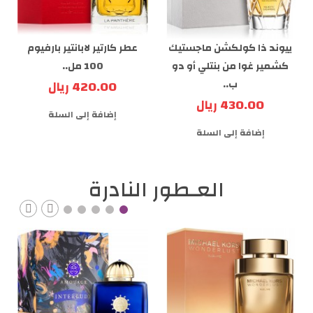
ييوند ذا كولكشن ماجستيك
عطر كارتير لابانتير بارفيوم
كشمير غوا من بنتلي أو دو
100 مل..
ب..
420.00 ريال
430.00 ريال
إضافة إلى السلة
إضافة إلى السلة
العـطور النادرة